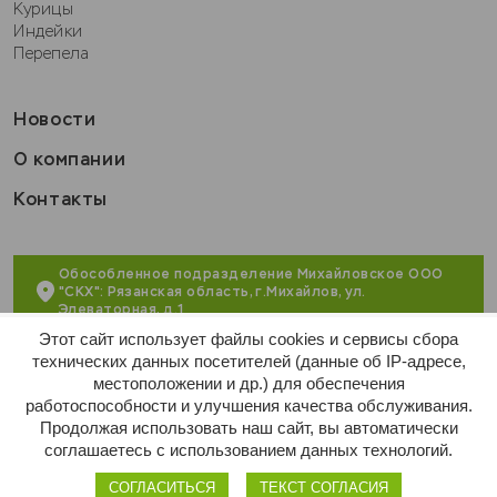
Очистить всё
Курицы
Индейки
Перепела
Новости
О компании
Контакты
Обособленное подразделение Михайловское ООО
"СКХ": Рязанская область, г.Михайлов, ул.
Элеваторная, д.1
Этот сайт использует файлы cookies и сервисы сбора
+7 (495) 215-55-16
технических данных посетителей (данные об IP-адресе,
местоположении и др.) для обеспечения
market@apsaburovo.ru
работоспособности и улучшения качества обслуживания.
Продолжая использовать наш сайт, вы автоматически
соглашаетесь с использованием данных технологий.
Политика конфиденциальности
Договор оферты
2025
СОГЛАСИТЬСЯ
ТЕКСТ СОГЛАСИЯ