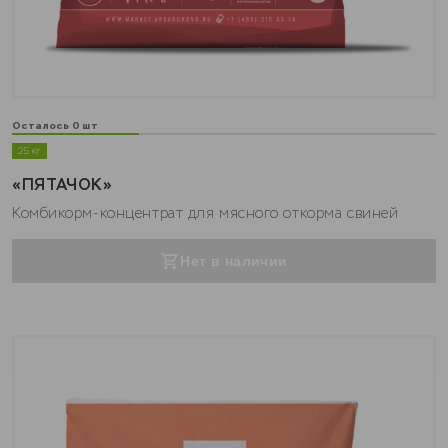
Осталось 0 шт
25 кг
«ПЯТАЧОК»
Комбикорм-концентрат для мясного откорма свиней
Нет в наличии
0
КРС
0
МРС
0
Свиньи
0
Кролики
0
Курицы