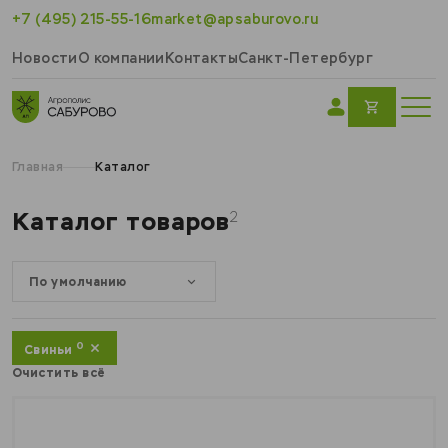
+7 (495) 215-55-16
market@apsaburovo.ru
Новости
О компании
Контакты
Санкт-Петербург
Главная
Каталог
Каталог товаров
2
От
0
До
По умолчанию
0
Свиньи
Очистить всё