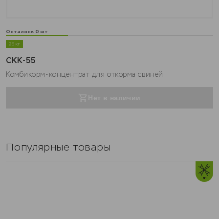
0
Товары со скидкой
Осталось 0 шт
25 кг
СКК-55
Комбикорм-концентрат для откорма свиней
Нет в наличии
Популярные товары
0
Семейная ферма
0