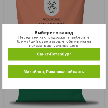
0
Индейки
0
Перепела
0
Универсальные корма
Выберите завод
Перед тем как продолжить, выберите
КРС
ближайший к вам завод, чтобы мы могли
МРС
показать актуальные цены
Свиньи
Санкт-Петербург
Кролики
Курицы
Михайлов, Рязанская область
Универсальные корма