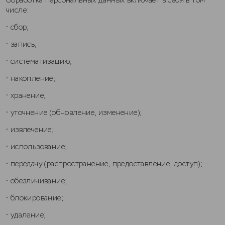
Обработка персональных данных включает в себя в том
числе:
• сбор;
• запись;
• систематизацию;
• накопление;
• хранение;
• уточнение (обновление, изменение);
• извлечение;
• использование;
• передачу (распространение, предоставление, доступ);
• обезличивание;
• блокирование;
• удаление;