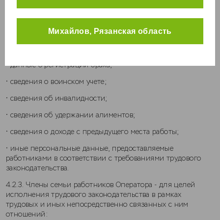
Кролики
• семейное положение, наличие детей, родственные связи;
Курицы
• сведения о трудовой деятельности, в том числе наличие
Михайлов, Рязанская область
Универсальные корма
поощрений, награждений и (или) дисциплинарных
взысканий;
• данные о регистрации брака;
• сведения о воинском учете;
• сведения об инвалидности;
• сведения об удержании алиментов;
• сведения о доходе с предыдущего места работы;
• иные персональные данные, предоставляемые
работниками в соответствии с требованиями трудового
законодательства.
4.2.3. Члены семьи работников Оператора - для целей
исполнения трудового законодательства в рамках
трудовых и иных непосредственно связанных с ним
отношений: