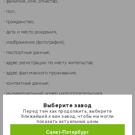
• фамилия, имя, отчество;
• пол;
• гражданство;
• дата и место рождения;
• изображение (фотография);
• паспортные данные;
• адрес регистрации по месту жительства;
• адрес фактического проживания;
• контактные данные;
• индивидуальный номер налогоплательщика;
• страховой номер индивидуального лицевого счета
Выберите завод
(СНИЛС);
Перед тем как продолжить, выберите
КРС
ближайший к вам завод, чтобы мы могли
• сведения об образовании, квалификации,
МРС
показать актуальные цены
профессиональной подготовке и повышении
Свиньи
квалификации;
Санкт-Петербург