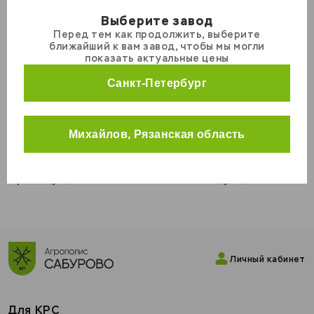
отвечает самым современным
требованиям рынка. Что позволяет
Выберите завод
учитывать пожелания клиентов и
Перед тем как продолжить, выберите
Кролики
выпускать продукцию высокого
ближайший к вам завод, чтобы мы могли
качества.
Курицы
показать актуальные цены
Универсальные корма
Аудиторы дали некоторые
Санкт-Петербург
незначительные рекомендации, и в
КРС
целом, высоко оценили нашу систему
менеджмента качества.
МРС
Михайлов, Рязанская область
Свиньи
Предыдущая новость
Следующая новость
Личный кабинет
Для КРС