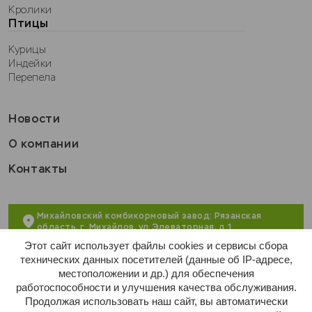
Кролики
Птицы
Курицы
Индейки
Перепела
Новости
О компании
Контакты
Михайловский комбикормовый завод: Рязанская
область, г. Михайлов, ул. Элеваторная, д.1
Этот сайт использует файлы cookies и сервисы сбора
+7 (495) 215-55-16
технических данных посетителей (данные об IP-адресе,
местоположении и др.) для обеспечения
market@apsaburovo.ru
работоспособности и улучшения качества обслуживания.
Продолжая использовать наш сайт, вы автоматически