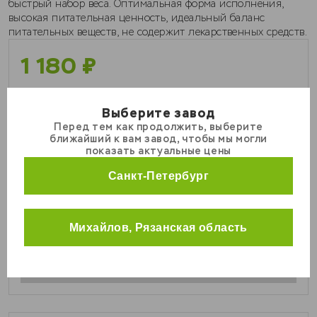
быстрый набор веса. Оптимальная форма исполнения,
высокая питательная ценность, идеальный баланс
питательных веществ, не содержит лекарственных средств.
1 180
₽
Вес
Выберите завод
Перед тем как продолжить, выберите
КРС
ближайший к вам завод, чтобы мы могли
25 кг
МРС
показать актуальные цены
Свиньи
Количество мешков, шт
Санкт-Петербург
Кролики
Курицы
1
Михайлов, Рязанская область
Универсальные корма
В корзину