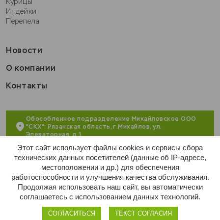
Курицы
Индейки
Перепела
Новости
О компании
Контакты
Обособленное подразделение Михайловское ООО
"СКХ": Рязанская область, г.Михайлов, ул.
Элеваторная, д.1
Этот сайт использует файлы cookies и сервисы сбора
+7 (495) 215-55-16
технических данных посетителей (данные об IP-адресе,
местоположении и др.) для обеспечения
market@apsaburovo.ru
работоспособности и улучшения качества обслуживания.
Продолжая использовать наш сайт, вы автоматически
соглашаетесь с использованием данных технологий.
Политика конфиденциальности
Договор оферты
2025
СОГЛАСИТЬСЯ
ТЕКСТ СОГЛАСИЯ