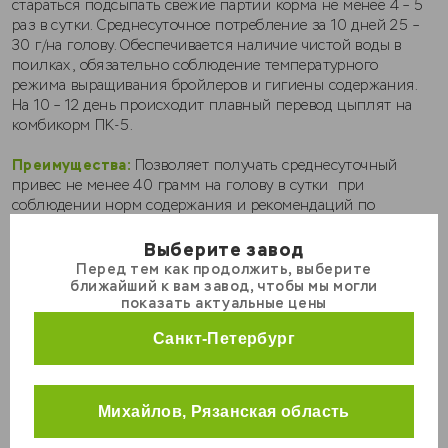
стараться подсыпать свежие партии корма не менее 4 – 5
раз в сутки. Среднесуточное потребление за 10 дней 25 –
30 г/на голову. Обеспечивается наличие чистой воды в
поилках, обязательно соблюдение температурного
режима выращивания бройлеров и гигиены содержания.
На 10 – 12 день происходит плавный перевод цыплят на
комбикорм ПК-5.
Преимущества:
Позволяет получать среднесуточный
привес не менее 40 грамм на голову в сутки при
соблюдении норм содержания и рекомендаций по
кормлению.
Выберите завод
2
₽
Перед тем как продолжить, выберите
КРС
ближайший к вам завод, чтобы мы могли
МРС
показать актуальные цены
Свиньи
Вес
Санкт-Петербург
Кролики
25 кг
Курицы
Михайлов, Рязанская область
Универсальные корма
Количество мешков, шт