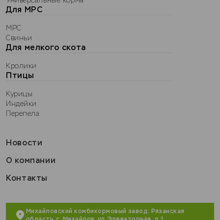
Универсальные корма
Для МРС
МРС
Свиньи
Для мелкого скота
Кролики
Птицы
Курицы
Индейки
Перепела
Новости
О компании
Контакты
Михайловский комбикормовый завод: Рязанская
область, г. Михайлов, ул. Элеваторная, д.1