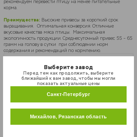
рекомендуем перевести птицу на менее питательные
корма.
Преимущества:
Высокие привесы за короткий срок
выращивания. Оптимальная конверсия. Отличные
вкусовые качества мяса птицы. Максимальная
экологичность продукции. Среднесуточный привес 55 – 65
грамм на голову в сутки при соблюдении норм
содержания и рекомендаций по кормлению.
1 053
₽
Выберите завод
Перед тем как продолжить, выберите
МРС
ближайший к вам завод, чтобы мы могли
Свиньи
показать актуальные цены
Вес
Кролики
Санкт-Петербург
25 кг
Курицы
Универсальные корма
Количество мешков, шт
Михайлов, Рязанская область
КРС
1