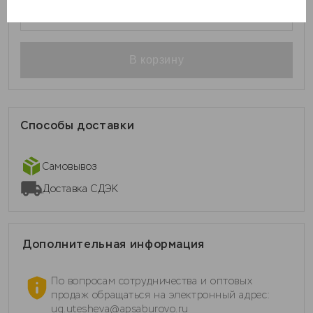
1
В корзину
Способы доставки
Самовывоз
Доставка СДЭК
Дополнительная информация
По вопросам сотрудничества и оптовых
продаж обращаться на электронный адрес:
ug.utesheva@apsaburovo.ru