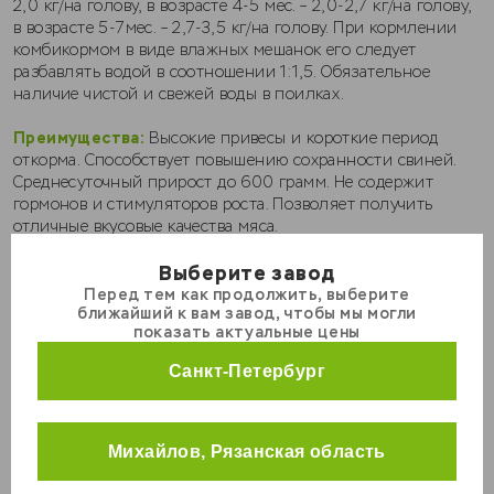
2,0 кг/на голову, в возрасте 4-5 мес. – 2,0-2,7 кг/на голову,
в возрасте 5-7мес. – 2,7-3,5 кг/на голову. При кормлении
комбикормом в виде влажных мешанок его следует
разбавлять водой в соотношении 1:1,5. Обязательное
наличие чистой и свежей воды в поилках.
Преимущества:
Высокие привесы и короткие период
откорма. Способствует повышению сохранности свиней.
Среднесуточный прирост до 600 грамм. Не содержит
гормонов и стимуляторов роста. Позволяет получить
отличные вкусовые качества мяса.
2
₽
Выберите завод
Перед тем как продолжить, выберите
КРС
ближайший к вам завод, чтобы мы могли
МРС
показать актуальные цены
Вес
Свиньи
Санкт-Петербург
Кролики
25 кг
Курицы
Количество мешков, шт
Михайлов, Рязанская область
Универсальные корма