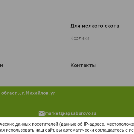
Для мелкого скота
Кролики
ии
Контакты
бласть, г. Михайлов, ул.
market@apsaburovo.ru
ических данных посетителей (данные об IP-адресе, местоположе
я использовать наш сайт, вы автоматически соглашаетесь с и